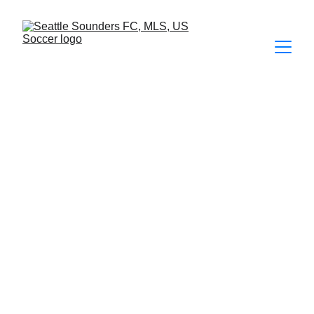
LEAGUES CUP 2025 / FINAL | 
SEATTLE SOUNDERS FC 
3 - 0
 INTER MIAMI CF
¡CAMPEONES DE 
TODO!
Sounders destruye al Inter 
Miami y son campeones de la 
Leagues Cup