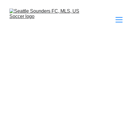
FIFA MUNDIAL DE CLUBES 2025  | 
CALENDARIO
/ LUMEN FIELD
Botafogo, Atlético de 
Madrid y PSG en el 
grupo de los Sounders
Inter Milán y River Plate  también jugarán 
en el Lumen Field